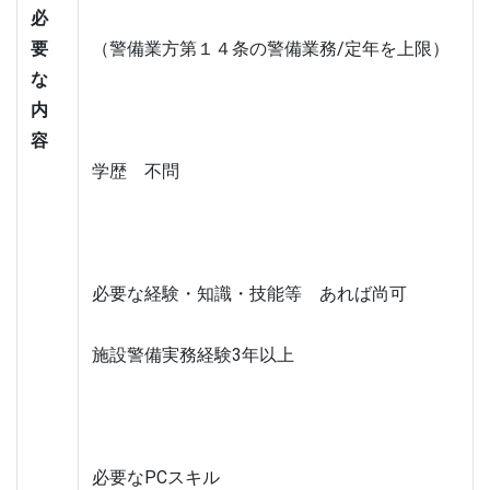
必
要
（警備業方第１４条の警備業務/定年を上限）
な
内
容
学歴　不問
必要な経験・知識・技能等　あれば尚可
施設警備実務経験3年以上
必要なPCスキル