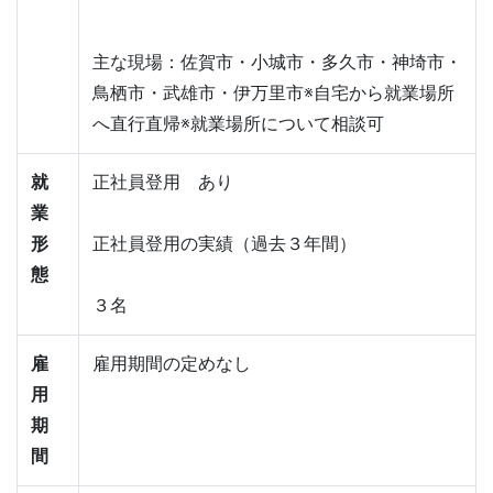
主な現場：佐賀市・小城市・多久市・神埼市・
鳥栖市・武雄市・伊万里市※自宅から就業場所
へ直行直帰※就業場所について相談可
就
正社員登用　あり
業
形
正社員登用の実績（過去３年間）
態
３名
雇
雇用期間の定めなし
用
期
間