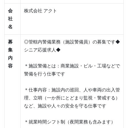
会
株式会社 アクト
社
名
募
◎管轄内警備業務（施設警備員）の募集です◆
集
シニア応援求人◆
内
容
＊施設警備とは：商業施設・ビル・工場などで
警備を行う仕事です
＊仕事内容：施設内の巡回、人や車両の出入管
理、立哨（一か所にとどまり監視・警戒する）
など、施設や人々の安全を守る仕事です
＊就業時間シフト制（夜間業務も含みます）