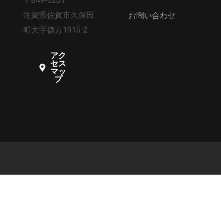
〒849-0201
佐賀県佐賀市久保田
お問い合わせ
町大字徳万1915-2
アク
セス
マッ
プ
© 2026 株式会社アクト All Righ