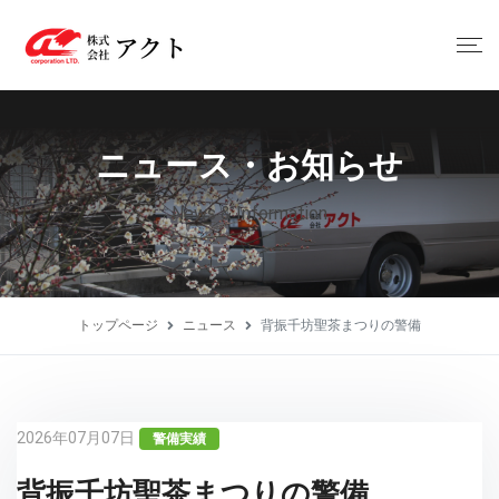
ニュース・お知らせ
News & Information
トップページ
ニュース
背振千坊聖茶まつりの警備
2026年07月07日
警備実績
背振千坊聖茶まつりの警備